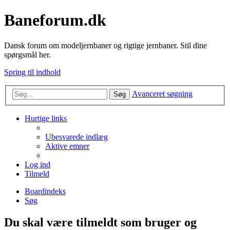
Baneforum.dk
Dansk forum om modeljernbaner og rigtige jernbaner. Stil dine
spørgsmål her.
Spring til indhold
Avanceret søgning
Søg
Hurtige links
Ubesvarede indlæg
Aktive emner
Log ind
Tilmeld
Boardindeks
Søg
Du skal være tilmeldt som bruger og