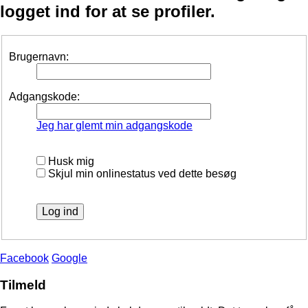
logget ind for at se profiler.
Brugernavn:
Adgangskode:
Jeg har glemt min adgangskode
Husk mig
Skjul min onlinestatus ved dette besøg
Facebook
Google
Tilmeld