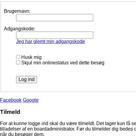
Brugernavn:
Adgangskode:
Jeg har glemt min adgangskode
Husk mig
Skjul min onlinestatus ved dette besøg
Facebook
Google
Tilmeld
For at kunne logge ind skal du være tilmeldt. Det tager kun få s
tilladelser af en boardadministrator. Før du tilmelder dig bedes 
når du besøger dem.