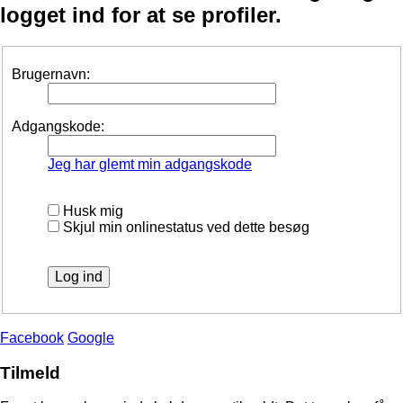
logget ind for at se profiler.
Brugernavn:
Adgangskode:
Jeg har glemt min adgangskode
Husk mig
Skjul min onlinestatus ved dette besøg
Facebook
Google
Tilmeld