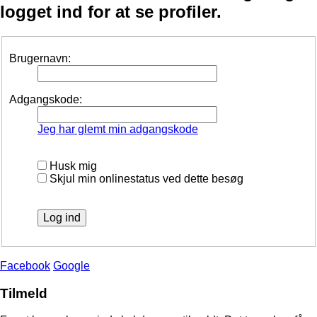
logget ind for at se profiler.
Brugernavn:
Adgangskode:
Jeg har glemt min adgangskode
Husk mig
Skjul min onlinestatus ved dette besøg
Facebook
Google
Tilmeld