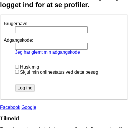
logget ind for at se profiler.
Brugernavn:
Adgangskode:
Jeg har glemt min adgangskode
Husk mig
Skjul min onlinestatus ved dette besøg
Facebook
Google
Tilmeld