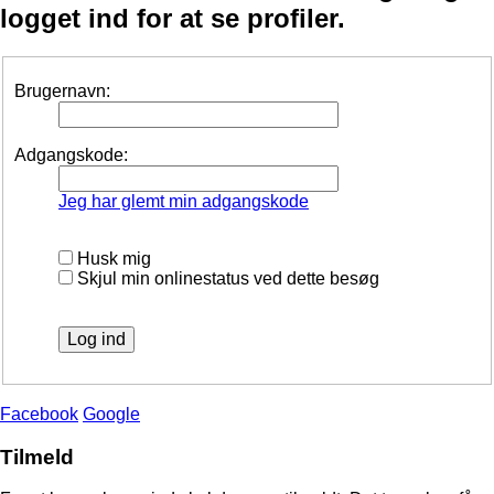
logget ind for at se profiler.
Brugernavn:
Adgangskode:
Jeg har glemt min adgangskode
Husk mig
Skjul min onlinestatus ved dette besøg
Facebook
Google
Tilmeld