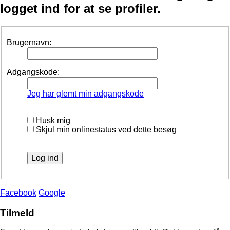
logget ind for at se profiler.
Brugernavn:
Adgangskode:
Jeg har glemt min adgangskode
Husk mig
Skjul min onlinestatus ved dette besøg
Facebook
Google
Tilmeld