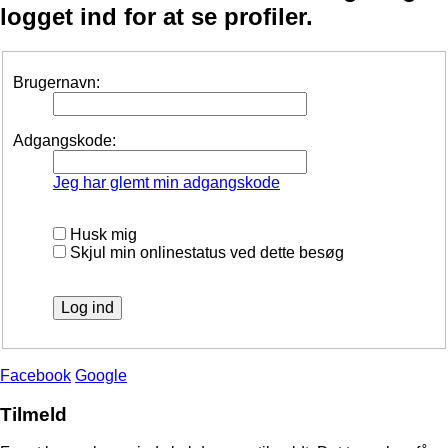
logget ind for at se profiler.
Brugernavn:
Adgangskode:
Jeg har glemt min adgangskode
Husk mig
Skjul min onlinestatus ved dette besøg
Facebook
Google
Tilmeld