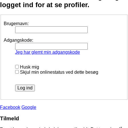
logget ind for at se profiler.
Brugernavn:
Adgangskode:
Jeg har glemt min adgangskode
Husk mig
Skjul min onlinestatus ved dette besøg
Facebook
Google
Tilmeld