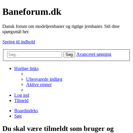
Baneforum.dk
Dansk forum om modeljernbaner og rigtige jernbaner. Stil dine
spørgsmål her.
Spring til indhold
Avanceret søgning
Søg
Hurtige links
Ubesvarede indlæg
Aktive emner
Log ind
Tilmeld
Boardindeks
Søg
Du skal være tilmeldt som bruger og