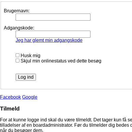
Brugernavn:
Adgangskode:
Jeg har glemt min adgangskode
Husk mig
Skjul min onlinestatus ved dette besøg
Facebook
Google
Tilmeld
For at kunne logge ind skal du være tilmeldt. Det tager kun få s
tilladelser af en boardadministrator. Før du tilmelder dig bedes 
når du besøger dem.