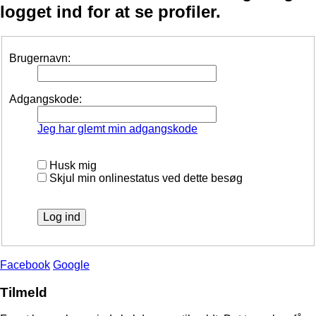
logget ind for at se profiler.
Brugernavn:
Adgangskode:
Jeg har glemt min adgangskode
Husk mig
Skjul min onlinestatus ved dette besøg
Facebook
Google
Tilmeld