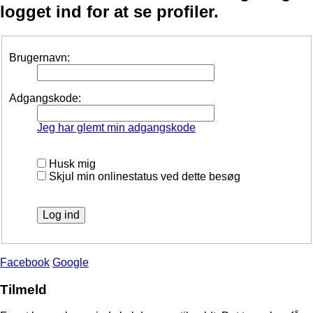
logget ind for at se profiler.
Brugernavn:
Adgangskode:
Jeg har glemt min adgangskode
Husk mig
Skjul min onlinestatus ved dette besøg
Facebook
Google
Tilmeld