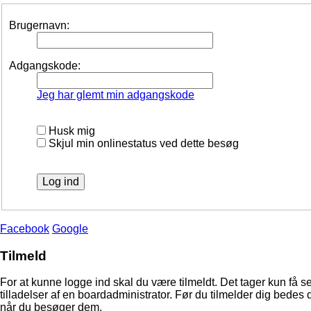
Brugernavn:
Adgangskode:
Jeg har glemt min adgangskode
Husk mig
Skjul min onlinestatus ved dette besøg
Facebook
Google
Tilmeld
For at kunne logge ind skal du være tilmeldt. Det tager kun få s
tilladelser af en boardadministrator. Før du tilmelder dig bedes 
når du besøger dem.