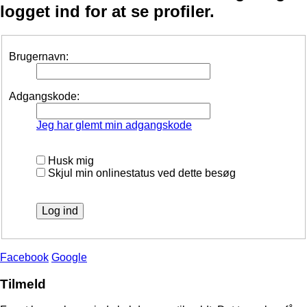
logget ind for at se profiler.
Brugernavn:
Adgangskode:
Jeg har glemt min adgangskode
Husk mig
Skjul min onlinestatus ved dette besøg
Facebook
Google
Tilmeld