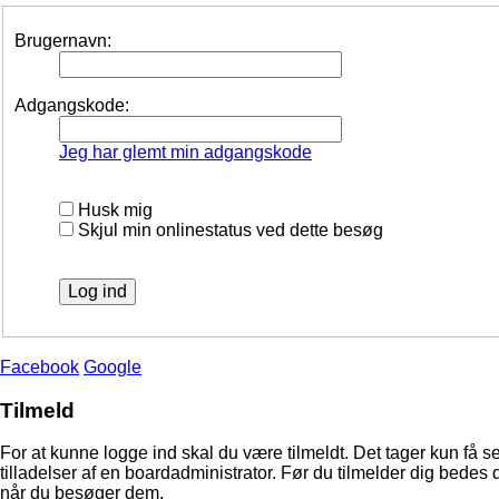
Brugernavn:
Adgangskode:
Jeg har glemt min adgangskode
Husk mig
Skjul min onlinestatus ved dette besøg
Facebook
Google
Tilmeld
For at kunne logge ind skal du være tilmeldt. Det tager kun få s
tilladelser af en boardadministrator. Før du tilmelder dig bedes 
når du besøger dem.