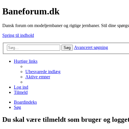
Baneforum.dk
Dansk forum om modeljernbaner og rigtige jernbaner. Stil dine spørgs
Spring til indhold
Avanceret søgning
Søg
Hurtige links
Ubesvarede indlæg
Aktive emner
Log ind
Tilmeld
Boardindeks
Søg
Du skal være tilmeldt som bruger og logget 