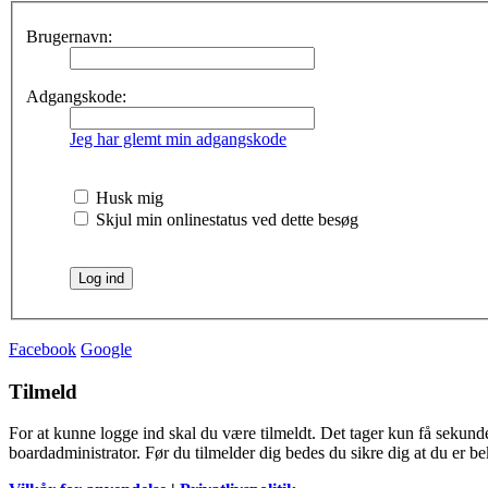
Brugernavn:
Adgangskode:
Jeg har glemt min adgangskode
Husk mig
Skjul min onlinestatus ved dette besøg
Facebook
Google
Tilmeld
For at kunne logge ind skal du være tilmeldt. Det tager kun få sekunder
boardadministrator. Før du tilmelder dig bedes du sikre dig at du er b