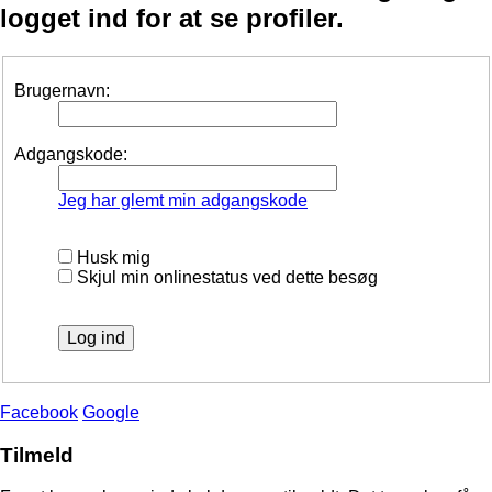
logget ind for at se profiler.
Brugernavn:
Adgangskode:
Jeg har glemt min adgangskode
Husk mig
Skjul min onlinestatus ved dette besøg
Facebook
Google
Tilmeld