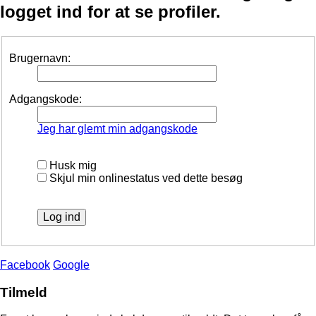
logget ind for at se profiler.
Brugernavn:
Adgangskode:
Jeg har glemt min adgangskode
Husk mig
Skjul min onlinestatus ved dette besøg
Facebook
Google
Tilmeld