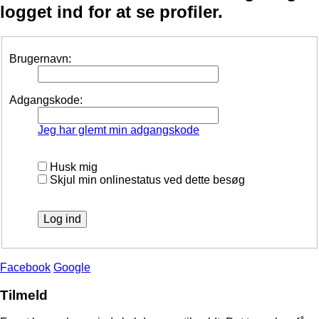
logget ind for at se profiler.
Brugernavn:
Adgangskode:
Jeg har glemt min adgangskode
Husk mig
Skjul min onlinestatus ved dette besøg
Facebook
Google
Tilmeld