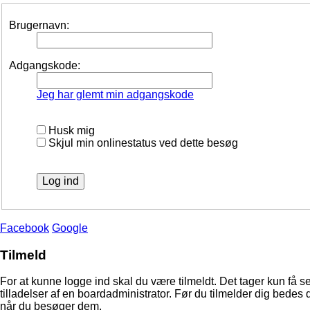
Brugernavn:
Adgangskode:
Jeg har glemt min adgangskode
Husk mig
Skjul min onlinestatus ved dette besøg
Facebook
Google
Tilmeld
For at kunne logge ind skal du være tilmeldt. Det tager kun få s
tilladelser af en boardadministrator. Før du tilmelder dig bedes 
når du besøger dem.