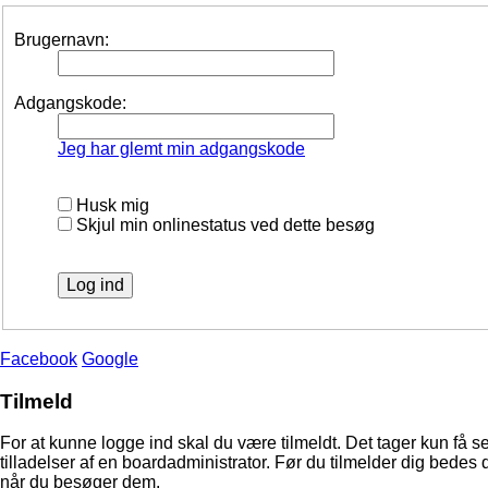
Brugernavn:
Adgangskode:
Jeg har glemt min adgangskode
Husk mig
Skjul min onlinestatus ved dette besøg
Facebook
Google
Tilmeld
For at kunne logge ind skal du være tilmeldt. Det tager kun få s
tilladelser af en boardadministrator. Før du tilmelder dig bedes 
når du besøger dem.