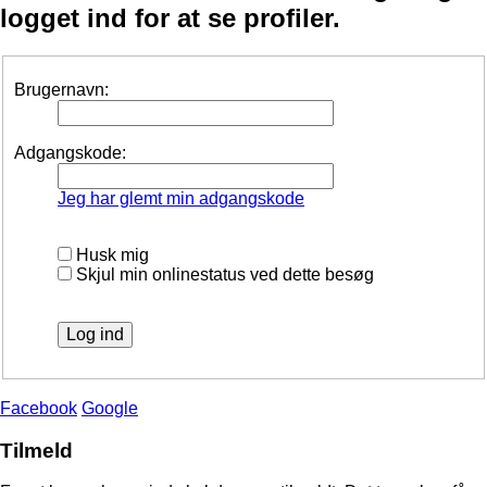
logget ind for at se profiler.
Brugernavn:
Adgangskode:
Jeg har glemt min adgangskode
Husk mig
Skjul min onlinestatus ved dette besøg
Facebook
Google
Tilmeld