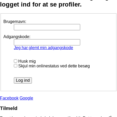
logget ind for at se profiler.
Brugernavn:
Adgangskode:
Jeg har glemt min adgangskode
Husk mig
Skjul min onlinestatus ved dette besøg
Facebook
Google
Tilmeld