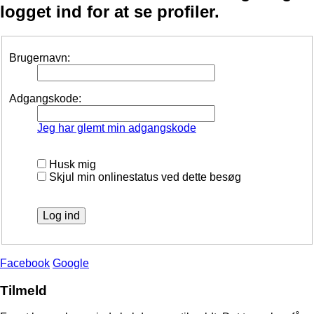
logget ind for at se profiler.
Brugernavn:
Adgangskode:
Jeg har glemt min adgangskode
Husk mig
Skjul min onlinestatus ved dette besøg
Facebook
Google
Tilmeld