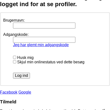
logget ind for at se profiler.
Brugernavn:
Adgangskode:
Jeg har glemt min adgangskode
Husk mig
Skjul min onlinestatus ved dette besøg
Facebook
Google
Tilmeld