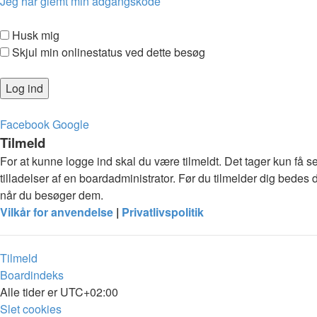
Jeg har glemt min adgangskode
Husk mig
Skjul min onlinestatus ved dette besøg
Facebook
Google
Tilmeld
For at kunne logge ind skal du være tilmeldt. Det tager kun få s
tilladelser af en boardadministrator. Før du tilmelder dig bedes 
når du besøger dem.
Vilkår for anvendelse
|
Privatlivspolitik
Tilmeld
Boardindeks
Alle tider er
UTC+02:00
Slet cookies