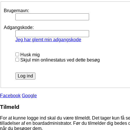
Brugernavn:
Adgangskode:
Jeg har glemt min adgangskode
Husk mig
Skjul min onlinestatus ved dette besøg
Facebook
Google
Tilmeld
For at kunne logge ind skal du være tilmeldt. Det tager kun få s
tilladelser af en boardadministrator. Før du tilmelder dig bedes 
når du besøger dem.