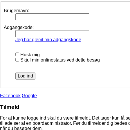
Brugernavn:
Adgangskode:
Jeg har glemt min adgangskode
Husk mig
Skjul min onlinestatus ved dette besøg
Facebook
Google
Tilmeld
For at kunne logge ind skal du være tilmeldt. Det tager kun få s
tilladelser af en boardadministrator. Før du tilmelder dig bedes 
når du besøger dem.