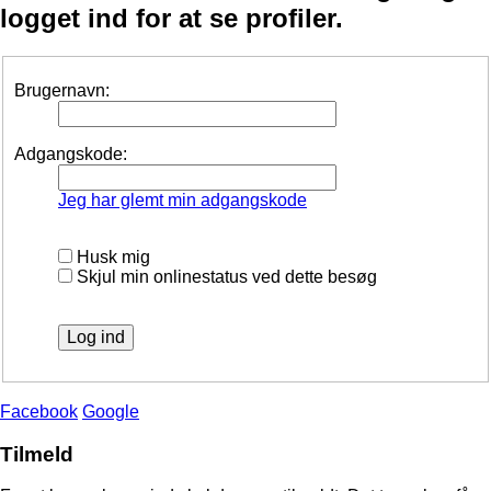
logget ind for at se profiler.
Brugernavn:
Adgangskode:
Jeg har glemt min adgangskode
Husk mig
Skjul min onlinestatus ved dette besøg
Facebook
Google
Tilmeld