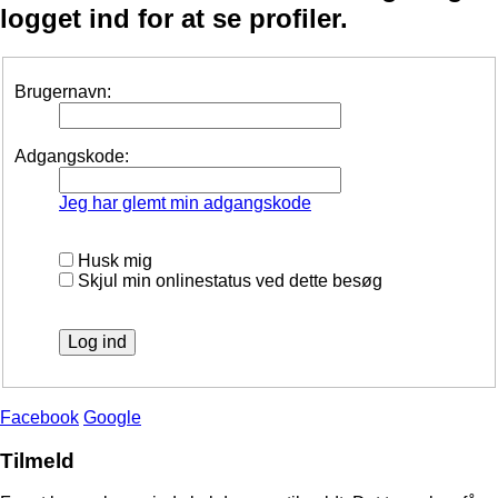
logget ind for at se profiler.
Brugernavn:
Adgangskode:
Jeg har glemt min adgangskode
Husk mig
Skjul min onlinestatus ved dette besøg
Facebook
Google
Tilmeld