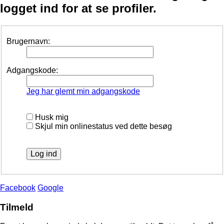
logget ind for at se profiler.
Brugernavn:
Adgangskode:
Jeg har glemt min adgangskode
Husk mig
Skjul min onlinestatus ved dette besøg
Facebook
Google
Tilmeld