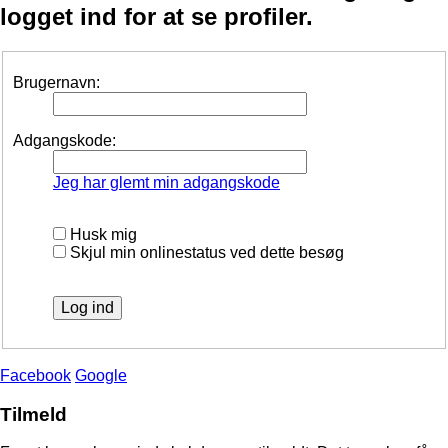
logget ind for at se profiler.
Brugernavn:
Adgangskode:
Jeg har glemt min adgangskode
Husk mig
Skjul min onlinestatus ved dette besøg
Facebook
Google
Tilmeld