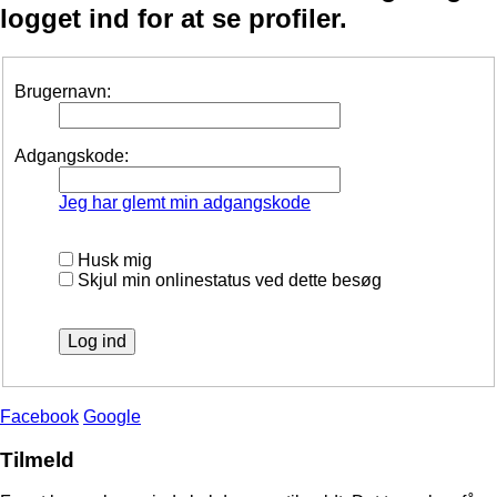
logget ind for at se profiler.
Brugernavn:
Adgangskode:
Jeg har glemt min adgangskode
Husk mig
Skjul min onlinestatus ved dette besøg
Facebook
Google
Tilmeld