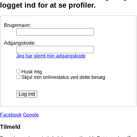
logget ind for at se profiler.
Brugernavn:
Adgangskode:
Jeg har glemt min adgangskode
Husk mig
Skjul min onlinestatus ved dette besøg
Facebook
Google
Tilmeld