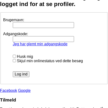
logget ind for at se profiler.
Brugernavn:
Adgangskode:
Jeg har glemt min adgangskode
Husk mig
Skjul min onlinestatus ved dette besøg
Facebook
Google
Tilmeld