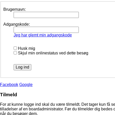
Brugernavn:
Adgangskode:
Jeg har glemt min adgangskode
Husk mig
Skjul min onlinestatus ved dette besøg
Facebook
Google
Tilmeld
For at kunne logge ind skal du være tilmeldt. Det tager kun få s
tilladelser af en boardadministrator. Før du tilmelder dig bedes 
når du besøger dem.