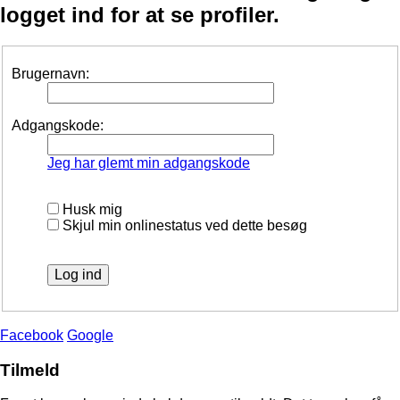
logget ind for at se profiler.
Brugernavn:
Adgangskode:
Jeg har glemt min adgangskode
Husk mig
Skjul min onlinestatus ved dette besøg
Facebook
Google
Tilmeld