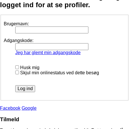
logget ind for at se profiler.
Brugernavn:
Adgangskode:
Jeg har glemt min adgangskode
Husk mig
Skjul min onlinestatus ved dette besøg
Facebook
Google
Tilmeld