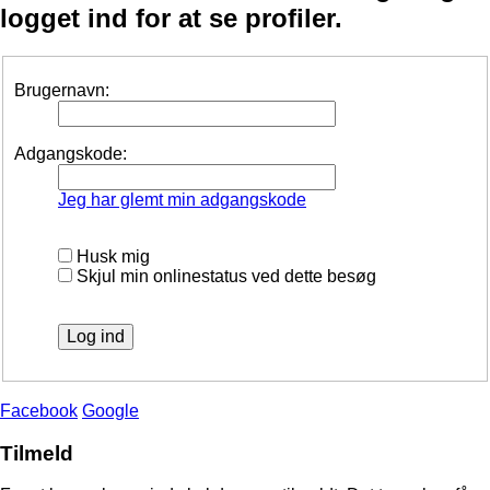
logget ind for at se profiler.
Brugernavn:
Adgangskode:
Jeg har glemt min adgangskode
Husk mig
Skjul min onlinestatus ved dette besøg
Facebook
Google
Tilmeld