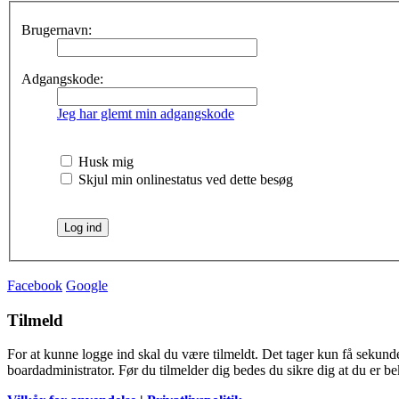
Brugernavn:
Adgangskode:
Jeg har glemt min adgangskode
Husk mig
Skjul min onlinestatus ved dette besøg
Facebook
Google
Tilmeld
For at kunne logge ind skal du være tilmeldt. Det tager kun få sekunder
boardadministrator. Før du tilmelder dig bedes du sikre dig at du er b