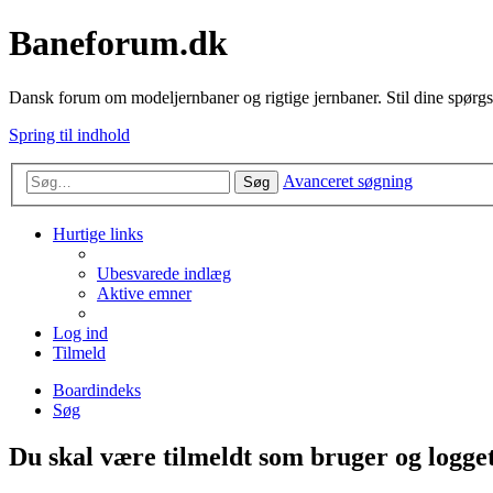
Baneforum.dk
Dansk forum om modeljernbaner og rigtige jernbaner. Stil dine spørgs
Spring til indhold
Avanceret søgning
Søg
Hurtige links
Ubesvarede indlæg
Aktive emner
Log ind
Tilmeld
Boardindeks
Søg
Du skal være tilmeldt som bruger og logget 