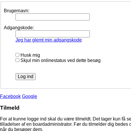
Brugernavn:
Adgangskode:
Jeg har glemt min adgangskode
Husk mig
Skjul min onlinestatus ved dette besøg
Facebook
Google
Tilmeld
For at kunne logge ind skal du være tilmeldt. Det tager kun få s
tilladelser af en boardadministrator. Før du tilmelder dig bedes 
når du besøger dem.