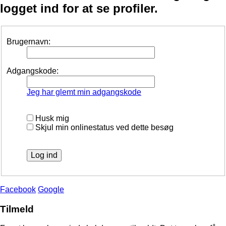
logget ind for at se profiler.
Brugernavn:
Adgangskode:
Jeg har glemt min adgangskode
Husk mig
Skjul min onlinestatus ved dette besøg
Facebook
Google
Tilmeld