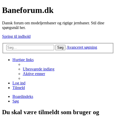
Baneforum.dk
Dansk forum om modeljernbaner og rigtige jernbaner. Stil dine
spørgsmål her.
Spring til indhold
Avanceret søgning
Søg
Hurtige links
Ubesvarede indlæg
Aktive emner
Log ind
Tilmeld
Boardindeks
Søg
Du skal være tilmeldt som bruger og