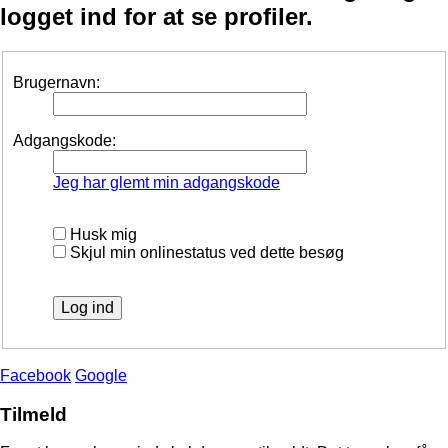
logget ind for at se profiler.
Brugernavn:
Adgangskode:
Jeg har glemt min adgangskode
Husk mig
Skjul min onlinestatus ved dette besøg
Facebook
Google
Tilmeld