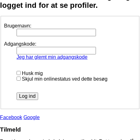
logget ind for at se profiler.
Brugernavn:
Adgangskode:
Jeg har glemt min adgangskode
Husk mig
Skjul min onlinestatus ved dette besøg
Facebook
Google
Tilmeld