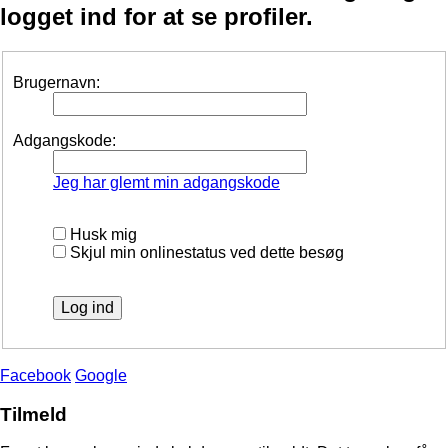
logget ind for at se profiler.
Brugernavn:
Adgangskode:
Jeg har glemt min adgangskode
Husk mig
Skjul min onlinestatus ved dette besøg
Facebook
Google
Tilmeld