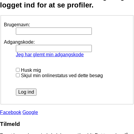
logget ind for at se profiler.
Brugernavn:
Adgangskode:
Jeg har glemt min adgangskode
Husk mig
Skjul min onlinestatus ved dette besøg
Facebook
Google
Tilmeld