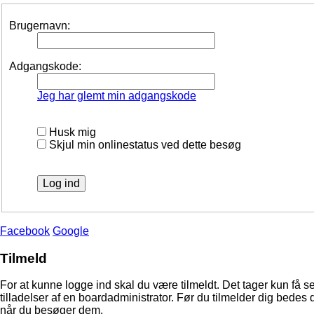
Brugernavn:
Adgangskode:
Jeg har glemt min adgangskode
Husk mig
Skjul min onlinestatus ved dette besøg
Facebook
Google
Tilmeld
For at kunne logge ind skal du være tilmeldt. Det tager kun få s
tilladelser af en boardadministrator. Før du tilmelder dig bedes 
når du besøger dem.